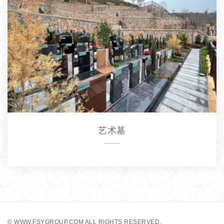
艺术墓
©
WWW.FSYGROUP.COM
ALL RIGHTS RESERVED.