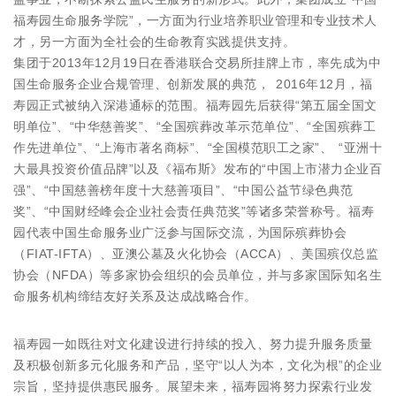
福寿园生命服务学院”，一方面为行业培养职业管理和专业技术人
才，另一方面为全社会的生命教育实践提供支持。
集团于2013年12月19日在香港联合交易所挂牌上市，率先成为中
国生命服务企业合规管理、创新发展的典范， 2016年12月，福
寿园正式被纳入深港通标的范围。福寿园先后获得“第五届全国文
明单位”、“中华慈善奖”、“全国殡葬改革示范单位”、“全国殡葬工
作先进单位”、“上海市著名商标”、“全国模范职工之家”、 “亚洲十
大最具投资价值品牌”以及《福布斯》发布的“中国上市潜力企业百
强”、“中国慈善榜年度十大慈善项目”、“中国公益节绿色典范
奖”、“中国财经峰会企业社会责任典范奖”等诸多荣誉称号。福寿
园代表中国生命服务业广泛参与国际交流，为国际殡葬协会
（FIAT-IFTA）、亚澳公墓及火化协会（ACCA）、美国殡仪总监
协会（NFDA）等多家协会组织的会员单位，并与多家国际知名生
命服务机构缔结友好关系及达成战略合作。
福寿园一如既往对文化建设进行持续的投入、努力提升服务质量
及积极创新多元化服务和产品，坚守“以人为本，文化为根”的企业
宗旨，坚持提供惠民服务。展望未来，福寿园将努力探索行业发