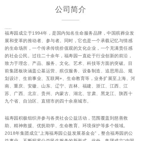
公司简介
福寿园国际集团简介:
福寿园成立于1994年，是国内知名生命服务品牌，中国殡葬业发
展和变革的推动者、参与者。同时，它也是一个承载记忆与情感
的生命场所，一个传承传统价值观的文化企业，一个充满责任感
的社会公民。过往二十余年，福寿园一直处于行业创新的前沿，
致力于理念、产品、服务、文化、艺术、科技等方面的突破。目
前集团板块涵盖公墓运营、殡仪服务、设备制造、追思用品、规
划设计、生前事业、互联网+、生命教育等，业务扩展至上海、河
南、重庆、安徽、山东、辽宁、吉林、福建、浙江、江西、江
苏、广西、北京、贵州、内蒙古、湖北、甘肃、黑龙江、陕西十
九个省、自治区、直辖市的四十余座城市。
福寿园积极组织并参与各类社会公益活动，范围覆盖到慈善救
助、精神救援、优抚助学、生命教育、环境保护等多个领域。
2018年集团成立“上海福寿园公益发展基金会”，整合福寿园的公
益事业，不断探索公益民生服务的新形式。此外，集团成立“中国